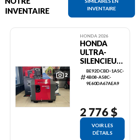
NOTRE
SIMILAIRES EN
INVENTAIRE
INVENTAIRE
HONDA 2026
HONDA
ULTRA-
SILENCIEUSE
3000I ES
BE92DCBD-1A5C-
2
4B08-A58C-
9E60DA67AEA9
2 776 $
VOIR LES
DÉTAILS