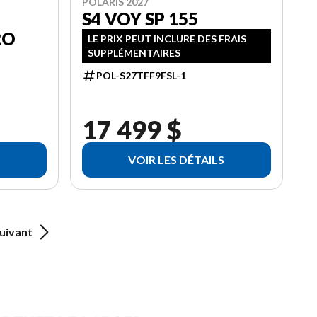
POLARIS 2027
S4 VOY SP 155
RO
LE PRIX PEUT INCLURE DES FRAIS
SUPPLÉMENTAIRES
POL-S27TFF9FSL-1
17 499 $
VOIR LES DÉTAILS
uivant