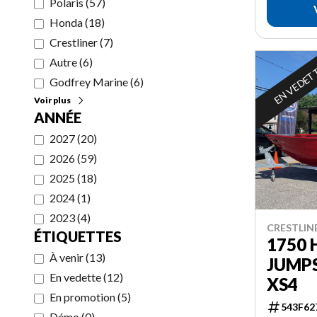
Polaris
(
57
)
Honda
(
18
)
Crestliner
(
7
)
Autre
(
6
)
EN VEDET
Godfrey Marine
(
6
)
Voir plus
ANNÉE
2027
(
20
)
2026
(
59
)
2025
(
18
)
2024
(
1
)
2023
(
4
)
CRESTLIN
ÉTIQUETTES
1750
À venir
(
13
)
JUMPS
En vedette
(
12
)
XS4
En promotion
(
5
)
543F62
Démo
(
0
)