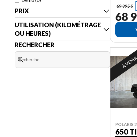
69 995 $
PRIX
68 9
UTILISATION (KILOMÉTRAGE
OU HEURES)
RECHERCHER
À VENI
POLARIS 2
650 T