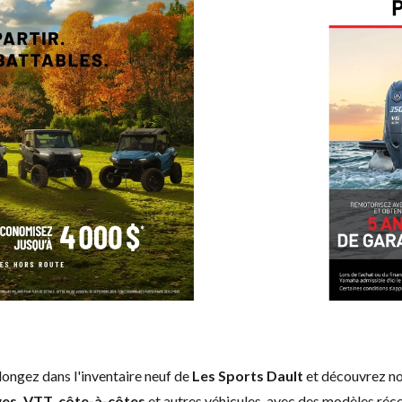
longez dans l'inventaire neuf de
Les Sports Dault
et découvrez nos
es, VTT, côte-à-côtes
et autres véhicules, avec des modèles réce