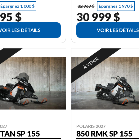
Épargnez 1 000 $
32 969 $
Épargnez 1 970 $
95 $
30 999 $
VOIR LES DÉTAILS
VOIR LES DÉTAILS
R
À VENIR
027
POLARIS 2027
ITAN SP 155
850 RMK SP 155