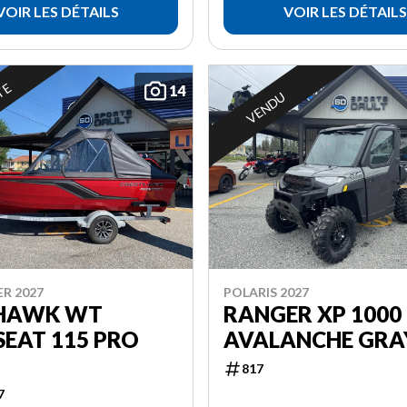
VOIR LES DÉTAILS
VOIR LES DÉTAILS
TE
14
VENDU
ER 2027
POLARIS 2027
 HAWK WT
RANGER XP 1000 
EAT 115 PRO
AVALANCHE GRA
817
7