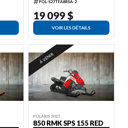
POL-S27TFA8RSA-2
19 099 $
VOIR LES DÉTAILS
À VENIR
POLARIS 2027
850 RMK SPS 155 RED