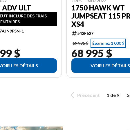
027
CRESTLINER 2027
 ADV ULT
1750 HAWK WT
JUMPSEAT 115 P
PEUT INCLURE DES FRAIS
ENTAIRES
XS4
7AJN9FSN-1
542F627
69 995 $
Épargnez 1 000 $
99 $
68 995 $
VOIR LES DÉTAILS
VOIR LES DÉTAILS
Précédent
1 de 9
S