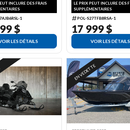
PEUT INCLURE DES FRAIS
LE PRIX PEUT INCLURE DES 
ENTAIRES
SUPPLÉMENTAIRES
7AJB6RSL-1
POL-S27TFB8RSA-1
99 $
17 999 $
VOIR LES DÉTAILS
VOIR LES DÉTAILS
EN VEDETTE
R