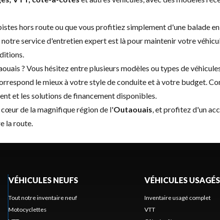
 pistes hors route ou que vous profitiez simplement d'une balade e
 notre service d'
entretien expert
est là pour maintenir votre véhicu
ditions.
aouais ? Vous hésitez entre plusieurs modèles ou types de véhicul
correspond le mieux à votre style de conduite et à votre budget.
Co
ent et les solutions de financement disponibles.
u cœur de la magnifique région de l'
Outaouais
, et profitez d'un ac
e la route.
VÉHICULES NEUFS
VÉHICULES USAGÉS
Tout notre inventaire neuf
Inventaire usagé complet
Motocyclettes
VTT