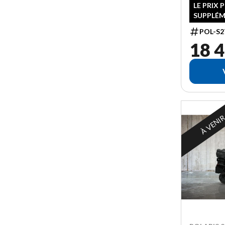
LE PRIX 
SUPPLÉM
POL-S2
18 4
À VENI