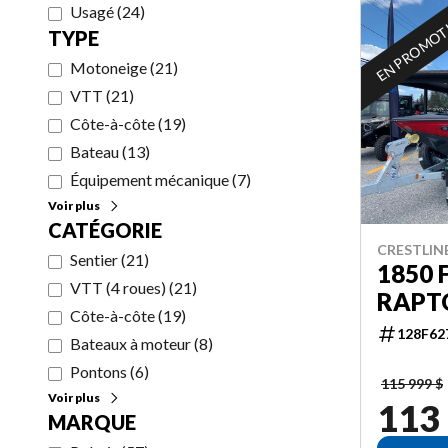
Usagé
(
24
)
EN PROMO
TYPE
Motoneige
(
21
)
VTT
(
21
)
Côte-à-côte
(
19
)
Bateau
(
13
)
Équipement mécanique
(
7
)
Voir plus
CATÉGORIE
CRESTLIN
Sentier
(
21
)
1850 
VTT (4 roues)
(
21
)
RAPTO
Côte-à-côte
(
19
)
128F62
Bateaux à moteur
(
8
)
Pontons
(
6
)
115 999 $
Voir plus
113
MARQUE