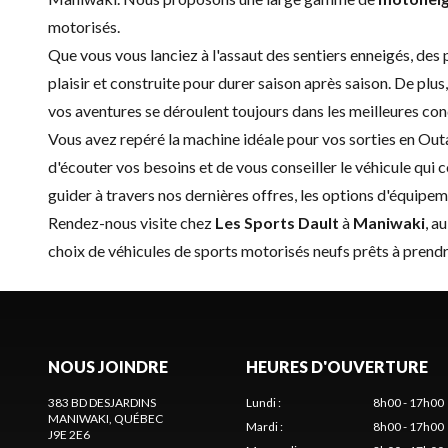
motorisés.
Que vous vous lanciez à l'assaut des sentiers enneigés, des
plaisir et construite pour durer saison après saison. De plus,
vos aventures se déroulent toujours dans les meilleures con
Vous avez repéré la machine idéale pour vos sorties en Out
d'écouter vos besoins et de vous conseiller le véhicule qui 
guider à travers nos dernières offres, les options d'équipem
Rendez-nous visite chez
Les Sports Dault
à
Maniwaki
, a
choix de véhicules de sports motorisés neufs prêts à prendr
NOUS JOINDRE
HEURES D'OUVERTURE
383 BD DESJARDINS
Lundi
:
8h00 - 17h00
MANIWAKI
, QUÉBEC
Mardi
:
8h00 - 17h00
J9E 2E6