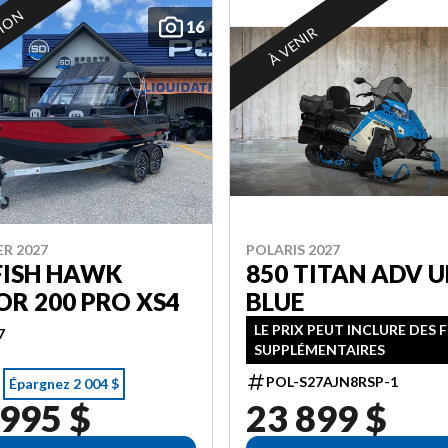
TION
16
À VENIR
ER 2027
POLARIS 2027
FISH HAWK
850 TITAN ADV U
R 200 PRO XS4
BLUE
LE PRIX PEUT INCLURE DES 
7
SUPPLÉMENTAIRES
POL-S27AJN8RSP-1
Épargnez 2 004 $
 995 $
23 899 $