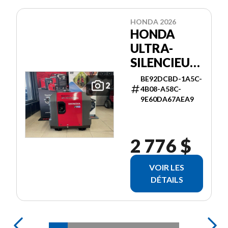
HONDA 2026
HONDA
ULTRA-
SILENCIEUSE
3000I ES
BE92DCBD-1A5C-
2
4B08-A58C-
9E60DA67AEA9
2 776 $
VOIR LES
DÉTAILS