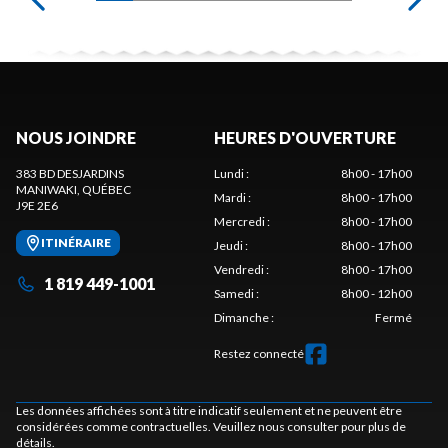
NOUS JOINDRE
HEURES D'OUVERTURE
383 BD DESJARDINS
Lundi
:
8h00 - 17h00
MANIWAKI
, QUÉBEC
Mardi
:
8h00 - 17h00
J9E 2E6
Mercredi
:
8h00 - 17h00
ITINÉRAIRE
Jeudi
:
8h00 - 17h00
Vendredi
:
8h00 - 17h00
1 819 449-1001
Samedi
:
8h00 - 12h00
Dimanche
:
Fermé
Restez connecté
Les données affichées sont à titre indicatif seulement et ne peuvent être
considérées comme contractuelles. Veuillez nous consulter pour plus de
détails.