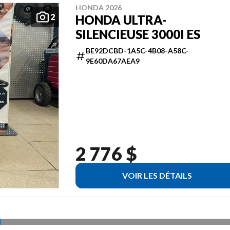
HONDA 2026
2
HONDA ULTRA-
SILENCIEUSE 3000I ES
BE92DCBD-1A5C-4B08-A58C-
9E60DA67AEA9
2 776 $
VOIR LES DÉTAILS