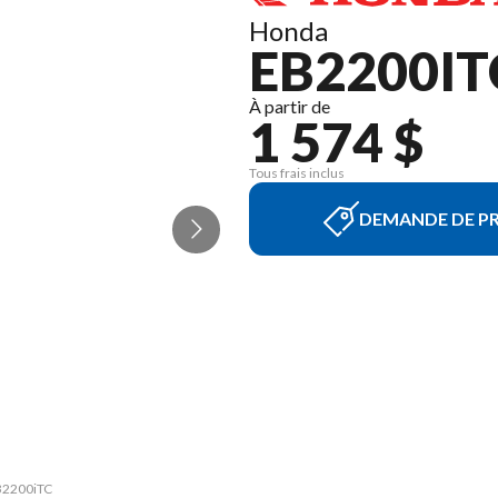
Honda
EB2200IT
À partir de
1 574 $
Tous frais inclus
DEMANDE DE PR
EB2200iTC
La versi