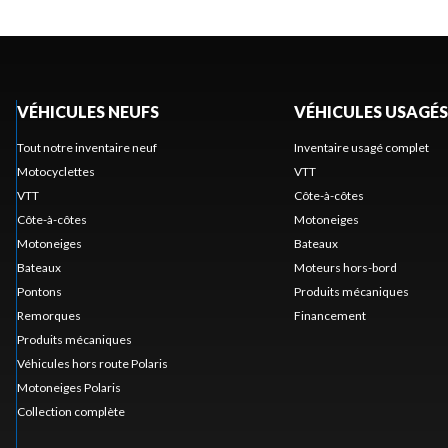
VÉHICULES NEUFS
VÉHICULES USAGÉS
Tout notre inventaire neuf
Inventaire usagé complet
Motocyclettes
VTT
VTT
Côte-à-côtes
Côte-à-côtes
Motoneiges
Motoneiges
Bateaux
Bateaux
Moteurs hors-bord
Pontons
Produits mécaniques
Remorques
Financement
Produits mécaniques
Véhicules hors route Polaris
Motoneiges Polaris
Collection complète