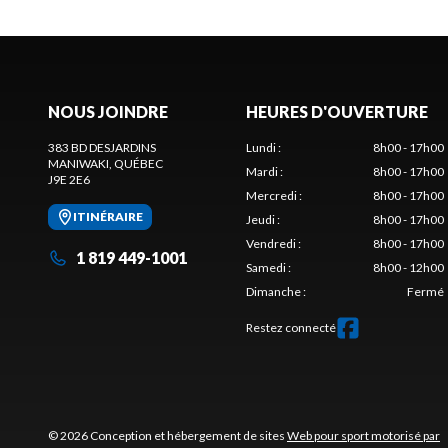
NOUS JOINDRE
HEURES D'OUVERTURE
383 BD DESJARDINS
Lundi
:
8h00 - 17h00
MANIWAKI
, QUÉBEC
Mardi
:
8h00 - 17h00
J9E 2E6
Mercredi
:
8h00 - 17h00
ITINÉRAIRE
Jeudi
:
8h00 - 17h00
Vendredi
:
8h00 - 17h00
1 819 449-1001
Samedi
:
8h00 - 12h00
Dimanche
:
Fermé
Restez connecté
© 2026 Conception et hébergement de sites
Web pour sport motorisé par