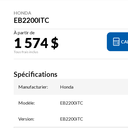
HONDA
EB2200ITC
À partir de
1 574 $
CA
Tous frais inclus
Spécifications
Manufacturier
:
Honda
Modèle
:
EB2200iTC
Version
:
EB2200iTC