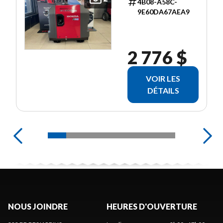
4B08-A58C-
9E60DA67AEA9
2 776 $
VOIR LES
DÉTAILS
NOUS JOINDRE
HEURES D'OUVERTURE