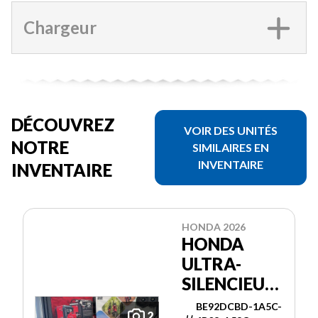
Chargeur
DÉCOUVREZ
VOIR DES UNITÉS
NOTRE
SIMILAIRES EN
INVENTAIRE
INVENTAIRE
HONDA 2026
HONDA
ULTRA-
SILENCIEUSE
3000I ES
BE92DCBD-1A5C-
2