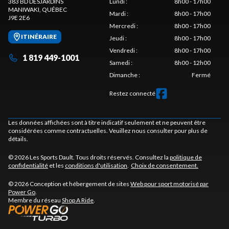
383 BD DESJARDINS
Lundi
:
8h00 - 17h00
MANIWAKI
, QUÉBEC
Mardi
:
8h00 - 17h00
J9E 2E6
Mercredi
:
8h00 - 17h00
ITINÉRAIRE
Jeudi
:
8h00 - 17h00
Vendredi
:
8h00 - 17h00
1 819 449-1001
Samedi
:
8h00 - 12h00
Dimanche
:
Fermé
Restez connecté
Les données affichées sont à titre indicatif seulement et ne peuvent être
considérées comme contractuelles. Veuillez nous consulter pour plus de
détails.
© 2026 Les Sports Dault. Tous droits réservés. Consultez la
politique de
confidentialité
et les
conditions d'utilisation
.
Choix de consentement.
© 2026 Conception et hébergement de sites
Web pour sport motorisé par
Power Go
.
Membre du réseau
Shop A Ride
.