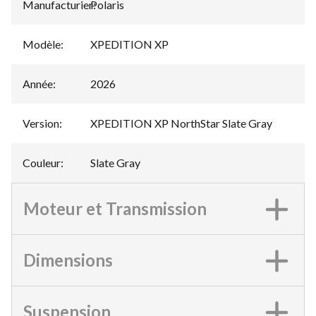
Manufacturier
Polaris
:
Modèle
:
XPEDITION XP
Année
:
2026
Version
:
XPEDITION XP NorthStar Slate Gray
Couleur
:
Slate Gray
Moteur et Transmission
Dimensions
Suspension