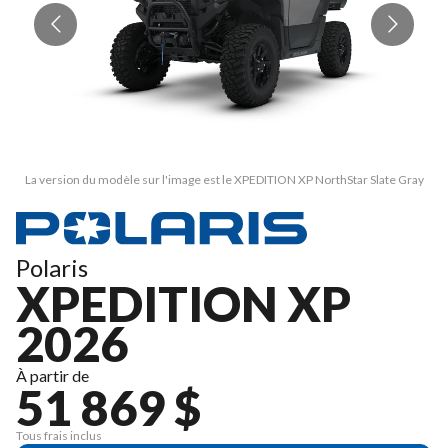
La version du modèle sur l'image est le XPEDITION XP NorthStar Slate Gray
L
Polaris
XPEDITION XP
2026
À partir de
51 869 $
Tous frais inclus