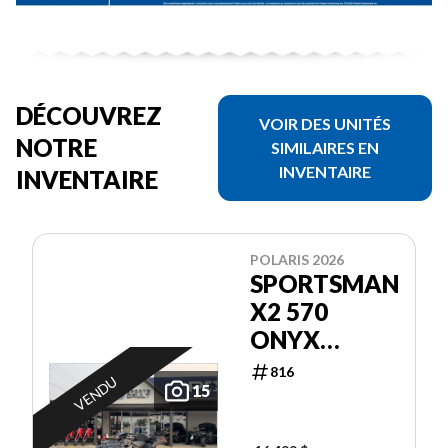
DÉCOUVREZ
VOIR DES UNITÉS
NOTRE
SIMILAIRES EN
INVENTAIRE
INVENTAIRE
POLARIS 2026
SPORTSMAN
X2 570
ONYX
BLACK
816
VENDU
15