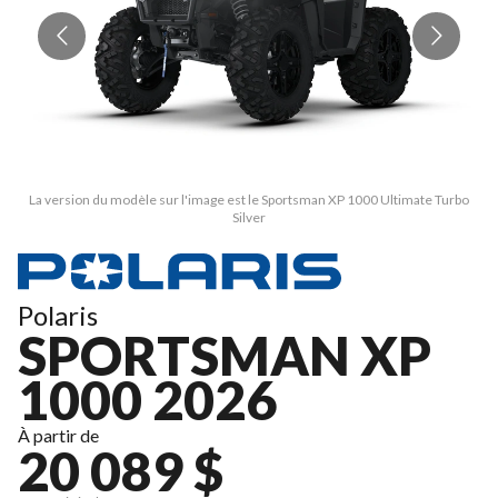
La version du modèle sur l'image est le Sportsman XP 1000 Ultimate Turbo
L
Silver
Polaris
SPORTSMAN XP
1000 2026
À partir de
20 089 $