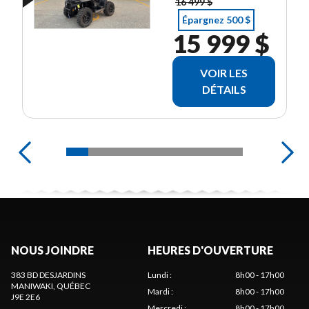
16 499 $
Épargnez 500 $
15 999 $
VOIR LES
DÉTAILS
NOUS JOINDRE
HEURES D'OUVERTURE
383 BD DESJARDINS
Lundi
:
8h00 - 17h00
MANIWAKI
, QUÉBEC
Mardi
:
8h00 - 17h00
J9E 2E6
Mercredi
:
8h00 - 17h00