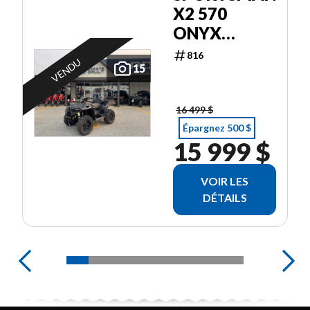
X2 570
ONYX
BLACK
816
VENDU
15
16 499 $
Épargnez 500 $
15 999 $
VOIR LES
DÉTAILS