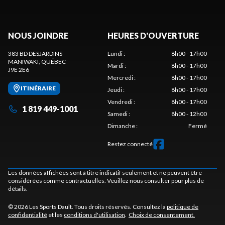
NOUS JOINDRE
HEURES D'OUVERTURE
383 BD DESJARDINS
Lundi
:
8h00 - 17h00
MANIWAKI
, QUÉBEC
Mardi
:
8h00 - 17h00
J9E 2E6
Mercredi
:
8h00 - 17h00
ITINÉRAIRE
Jeudi
:
8h00 - 17h00
Vendredi
:
8h00 - 17h00
1 819 449-1001
Samedi
:
8h00 - 12h00
Dimanche
:
Fermé
Restez connecté
Les données affichées sont à titre indicatif seulement et ne peuvent être
considérées comme contractuelles. Veuillez nous consulter pour plus de
détails.
© 2026 Les Sports Dault. Tous droits réservés. Consultez la
politique de
confidentialité
et les
conditions d'utilisation
.
Choix de consentement.