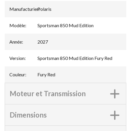
Manufacturier
Polaris
:
Modèle
:
Sportsman 850 Mud Edition
Année
:
2027
Version
:
Sportsman 850 Mud Edition Fury Red
Couleur
:
Fury Red
Moteur et Transmission
Dimensions