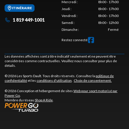
Mercredi
:
8h00 - 17h00
ITINÉRAIRE
Jeudi
:
8h00 - 17h00
Vendredi
:
8h00 - 17h00
1 819 449-1001
Samedi
:
8h00 - 12h00
Dimanche
:
Fermé
Restez connecté
Les données affichées sont à titre indicatif seulement et ne peuvent être
considérées comme contractuelles. Veuillez nous consulter pour plus de
détails.
© 2026 Les Sports Dault. Tous droits réservés. Consultez la
politique de
confidentialité
et les
conditions d'utilisation
.
Choix de consentement.
© 2026 Conception et hébergement de sites
Web pour sport motorisé par
Power Go
.
Membre du réseau
Shop A Ride
.