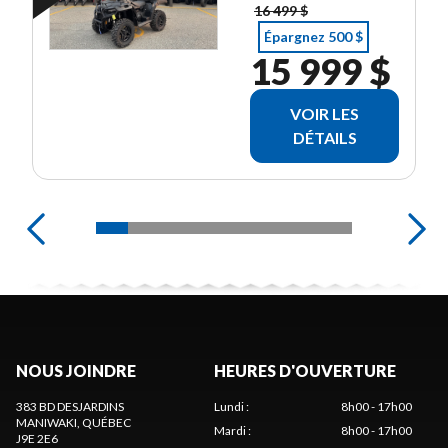
16 499 $
Épargnez 500 $
15 999 $
VOIR LES
DÉTAILS
NOUS JOINDRE
HEURES D'OUVERTURE
383 BD DESJARDINS
Lundi
:
8h00 - 17h00
MANIWAKI
, QUÉBEC
Mardi
:
8h00 - 17h00
J9E 2E6