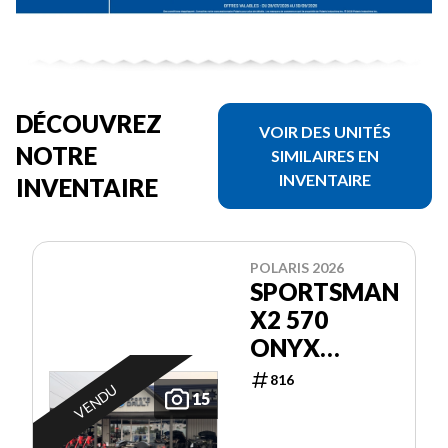
DÉCOUVREZ
VOIR DES UNITÉS
NOTRE
SIMILAIRES EN
INVENTAIRE
INVENTAIRE
POLARIS 2026
SPORTSMAN
X2 570
ONYX
BLACK
816
VENDU
15