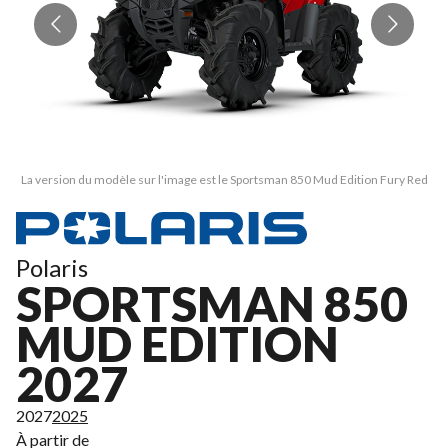
La version du modèle sur l'image est le Sportsman 850 Mud Edition Fury Red
La
Polaris
SPORTSMAN 850
MUD EDITION
2027
2027
2025
À partir de