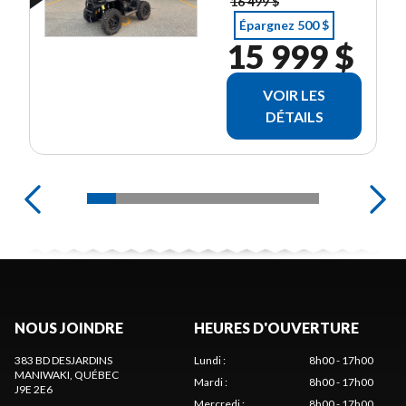
16 499 $
Épargnez 500 $
15 999 $
VOIR LES
DÉTAILS
NOUS JOINDRE
HEURES D'OUVERTURE
383 BD DESJARDINS
Lundi
:
8h00 - 17h00
MANIWAKI
, QUÉBEC
Mardi
:
8h00 - 17h00
J9E 2E6
Mercredi
:
8h00 - 17h00