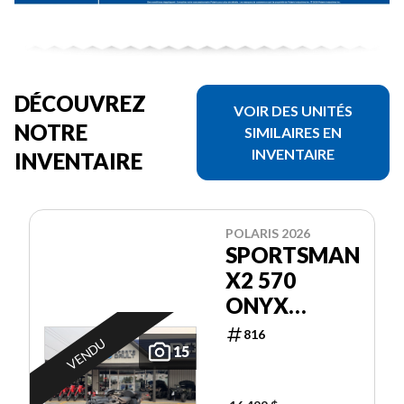
DÉCOUVREZ
VOIR DES UNITÉS
NOTRE
SIMILAIRES EN
INVENTAIRE
INVENTAIRE
POLARIS 2026
SPORTSMAN
X2 570
ONYX
BLACK
816
VENDU
15