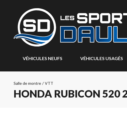
VÉHICULES NEUFS
VÉHICULES USAGÉS
Salle de montre
/
VTT
HONDA RUBICON 520 