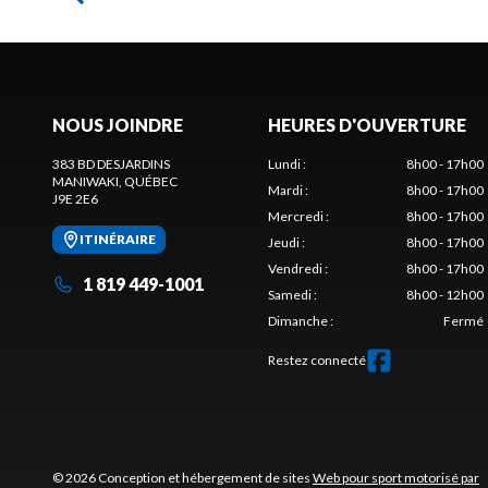
NOUS JOINDRE
HEURES D'OUVERTURE
383 BD DESJARDINS
Lundi
:
8h00 - 17h00
MANIWAKI
, QUÉBEC
Mardi
:
8h00 - 17h00
J9E 2E6
Mercredi
:
8h00 - 17h00
ITINÉRAIRE
Jeudi
:
8h00 - 17h00
Vendredi
:
8h00 - 17h00
1 819 449-1001
Samedi
:
8h00 - 12h00
Dimanche
:
Fermé
Restez connecté
© 2026 Conception et hébergement de sites
Web pour sport motorisé par