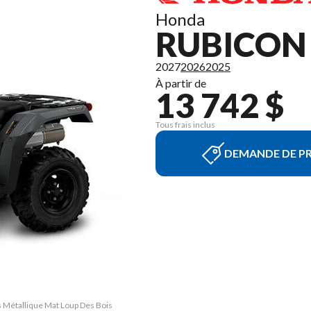
Honda
RUBICON 
2027
2026
2025
À partir de
13 742 $
Tous frais inclus
DEMANDE DE PR
is Métallique Mat Loup Des Bois