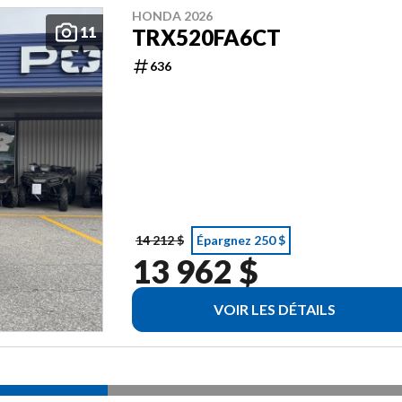
HONDA 2026
11
TRX520FA6CT
636
14 212 $
Épargnez 250 $
13 962 $
VOIR LES DÉTAILS