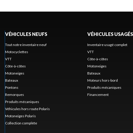
VÉHICULES NEUFS
VÉHICULES USAGÉS
Tout notre inventaire neuf
Inventaire usagé complet
Motocyclettes
VTT
VTT
Côte-à-côtes
Côte-à-côtes
Motoneiges
Motoneiges
Bateaux
Bateaux
Moteurs hors-bord
Pontons
Produits mécaniques
Remorques
Financement
Produits mécaniques
Véhicules hors route Polaris
Motoneiges Polaris
Collection complète