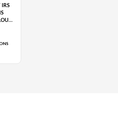
 IRS
IS
LOUP
IONS