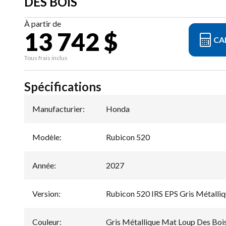
DES BOIS
À partir de
13 742 $
CA
Tous frais inclus
Spécifications
Manufacturier
:
Honda
Modèle
:
Rubicon 520
Année
:
2027
Version
:
Rubicon 520 IRS EPS Gris Métalli
Couleur
:
Gris Métallique Mat Loup Des Boi