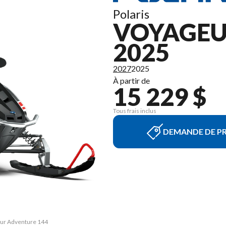
Polaris
VOYAGEU
2025
2027
2025
À partir de
15 229 $
Tous frais inclus
DEMANDE DE PR
geur Adventure 144