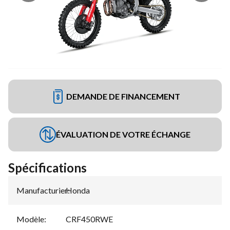
DEMANDE DE FINANCEMENT
ÉVALUATION DE VOTRE ÉCHANGE
Spécifications
Manufacturier
Honda
:
Modèle
:
CRF450RWE