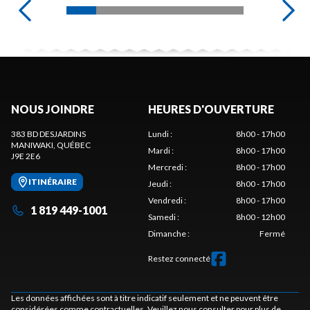
NOUS JOINDRE
HEURES D'OUVERTURE
383 BD DESJARDINS
Lundi
:
8h00 - 17h00
MANIWAKI
, QUÉBEC
Mardi
:
8h00 - 17h00
J9E 2E6
Mercredi
:
8h00 - 17h00
ITINÉRAIRE
Jeudi
:
8h00 - 17h00
Vendredi
:
8h00 - 17h00
1 819 449-1001
Samedi
:
8h00 - 12h00
Dimanche
:
Fermé
Restez connecté
Les données affichées sont à titre indicatif seulement et ne peuvent être
considérées comme contractuelles. Veuillez nous consulter pour plus de