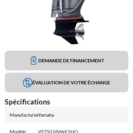
DEMANDE DE FINANCEMENT
ÉVALUATION DE VOTRE ÉCHANGE
Spécifications
Manufacturier
Yamaha
:
Modèle
:
VF250 VMAX SHO