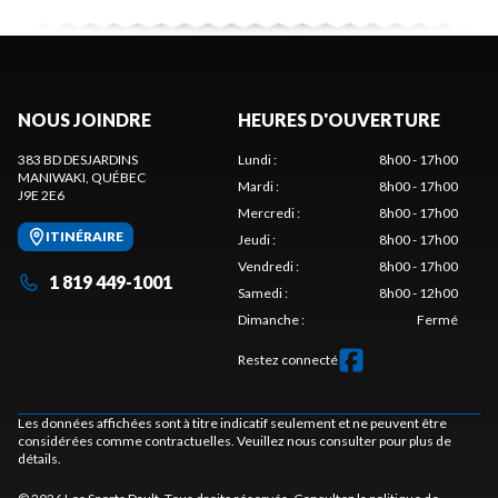
NOUS JOINDRE
HEURES D'OUVERTURE
383 BD DESJARDINS
Lundi
:
8h00 - 17h00
MANIWAKI
, QUÉBEC
Mardi
:
8h00 - 17h00
J9E 2E6
Mercredi
:
8h00 - 17h00
ITINÉRAIRE
Jeudi
:
8h00 - 17h00
Vendredi
:
8h00 - 17h00
1 819 449-1001
Samedi
:
8h00 - 12h00
Dimanche
:
Fermé
Restez connecté
Les données affichées sont à titre indicatif seulement et ne peuvent être
considérées comme contractuelles. Veuillez nous consulter pour plus de
détails.