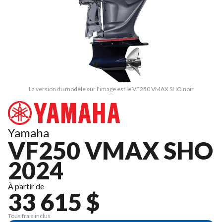
La version du modèle sur l'image est le VF250 VMAX SHO noir
Yamaha
VF250 VMAX SHO
2024
À partir de
33 615 $
Tous frais inclus