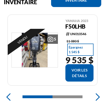
INVENTAIRE
INVENTAIRE
YAMAHA 2023
F50LHB
UN010546
VENDU
5
11 080 $
Épargnez
1 545 $
9 535 $
VOIR LES
DÉTAILS