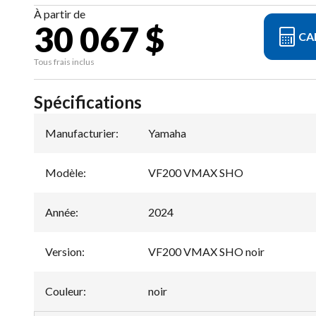
À partir de
30 067 $
CA
Tous frais inclus
Spécifications
Manufacturier
:
Yamaha
Modèle
:
VF200 VMAX SHO
Année
:
2024
Version
:
VF200 VMAX SHO noir
Couleur
:
noir