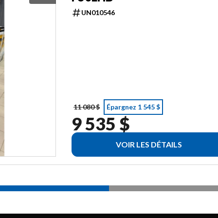
UN010546
11 080 $
Épargnez 1 545 $
9 535 $
VOIR LES DÉTAILS