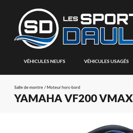
VÉHICULES NEUFS
VÉHICULES USAGÉS
Salle de montre
/
Moteur hors-bord
YAMAHA VF200 VMAX 