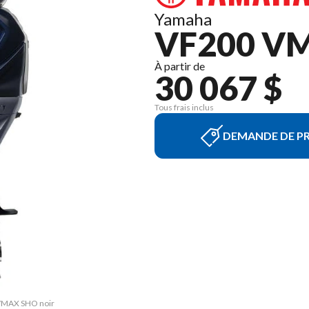
Yamaha
VF200 V
À partir de
30 067 $
Tous frais inclus
DEMANDE DE PR
 VMAX SHO noir