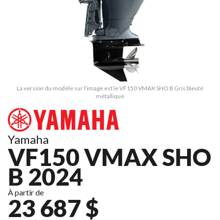
La version du modèle sur l'image est le VF150 VMAX SHO B Gris bleuté
métallique
Yamaha
VF150 VMAX SHO
B 2024
À partir de
23 687 $