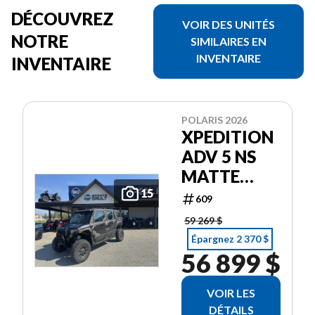
DÉCOUVREZ
VOIR DES UNITÉS
NOTRE
SIMILAIRES EN
INVENTAIRE
INVENTAIRE
POLARIS 2026
XPEDITION
ADV 5 NS
MATTE
SUPER
15
609
GRAPHITE
59 269 $
Épargnez 2 370 $
56 899 $
VOIR LES
DÉTAILS