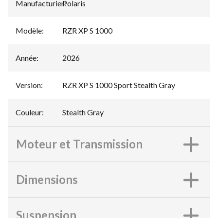
Manufacturier
Polaris
:
Modèle
:
RZR XP S 1000
Année
:
2026
Version
:
RZR XP S 1000 Sport Stealth Gray
Couleur
:
Stealth Gray
Moteur et Transmission
Dimensions
Suspension