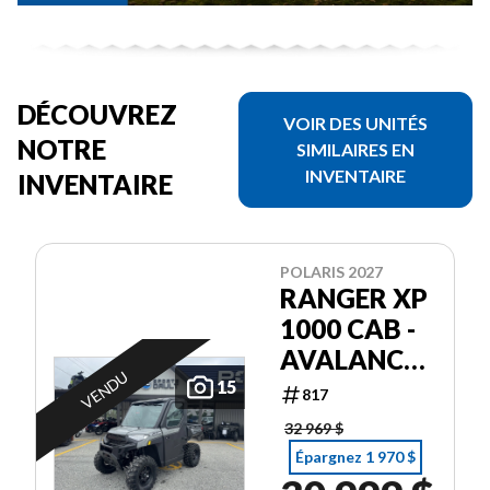
DÉCOUVREZ
VOIR DES UNITÉS
NOTRE
SIMILAIRES EN
INVENTAIRE
INVENTAIRE
POLARIS 2027
RANGER XP
1000 CAB -
AVALANCHE
VENDU
GRAY
15
817
32 969 $
Épargnez 1 970 $