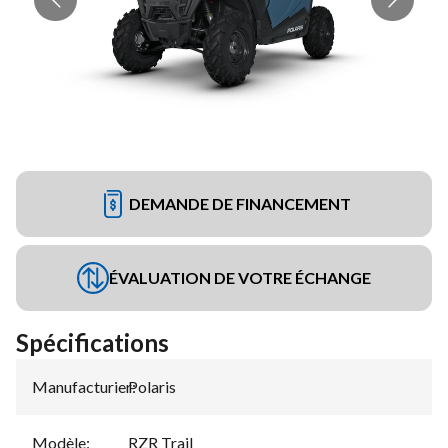
DEMANDE DE FINANCEMENT
ÉVALUATION DE VOTRE ÉCHANGE
Spécifications
Manufacturier
Polaris
:
Modèle
:
RZR Trail