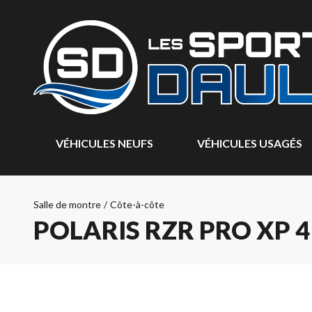
VÉHICULES NEUFS
VÉHICULES USAGÉS
Salle de montre
/
Côte-à-côte
POLARIS RZR PRO XP 4