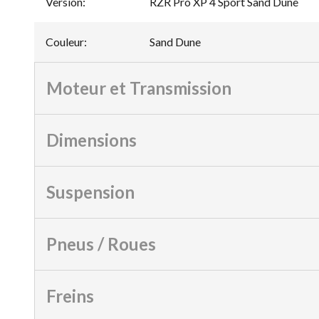
Version
:
RZR Pro XP 4 Sport Sand Dune
Couleur
:
Sand Dune
Moteur et Transmission
Dimensions
Suspension
Pneus / Roues
Freins