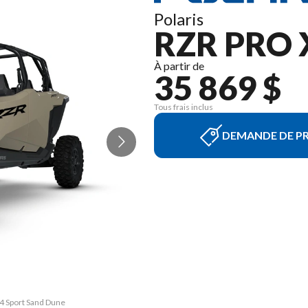
Polaris
RZR PRO 
À partir de
35 869 $
Tous frais inclus
DEMANDE DE PR
 4 Sport Sand Dune
La version du mod