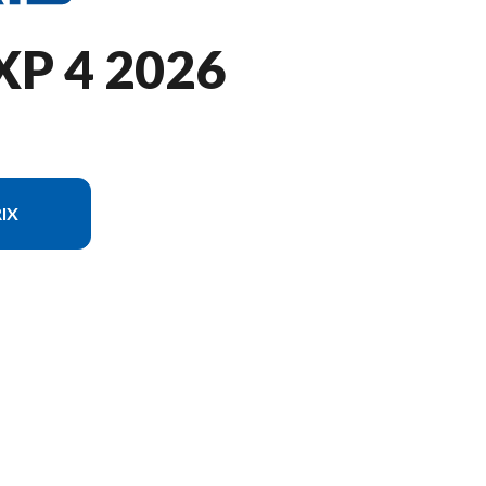
XP 4 2026
IX
èle sur l'image est le RZR Pro XP 4 Sport Sand Dune