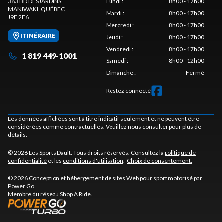
383 BD DESJARDINS
Lundi
:
8h00 - 17h00
MANIWAKI
, QUÉBEC
Mardi
:
8h00 - 17h00
J9E 2E6
Mercredi
:
8h00 - 17h00
ITINÉRAIRE
Jeudi
:
8h00 - 17h00
Vendredi
:
8h00 - 17h00
1 819 449-1001
Samedi
:
8h00 - 12h00
Dimanche
:
Fermé
Restez connecté
Les données affichées sont à titre indicatif seulement et ne peuvent être
considérées comme contractuelles. Veuillez nous consulter pour plus de
détails.
© 2026 Les Sports Dault. Tous droits réservés. Consultez la
politique de
confidentialité
et les
conditions d'utilisation
.
Choix de consentement.
© 2026 Conception et hébergement de sites
Web pour sport motorisé par
Power Go
.
Membre du réseau
Shop A Ride
.