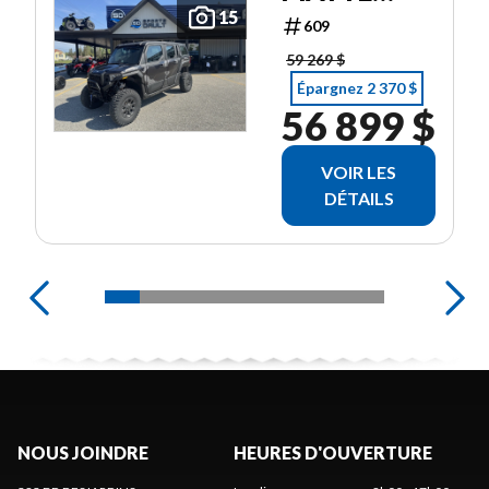
SUPER
15
609
GRAPHITE
59 269 $
Épargnez 2 370 $
56 899 $
VOIR LES
DÉTAILS
NOUS JOINDRE
HEURES D'OUVERTURE