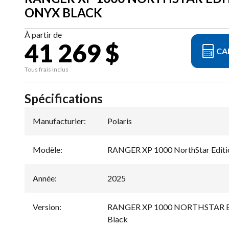
ONYX BLACK
À partir de
41 269 $
CA
Tous frais inclus
Spécifications
Manufacturier
:
Polaris
Modèle
:
RANGER XP 1000 NorthStar Editi
Année
:
2025
Version
:
RANGER XP 1000 NORTHSTAR 
Black