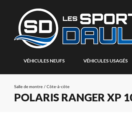
VÉHICULES NEUFS
VÉHICULES USAGÉS
Salle de montre
/
Côte-à-côte
POLARIS RANGER XP 1