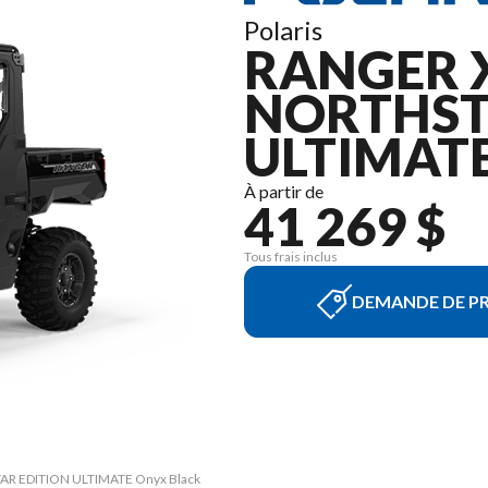
Polaris
RANGER X
NORTHST
ULTIMATE
À partir de
41 269 $
Tous frais inclus
DEMANDE DE PR
STAR EDITION ULTIMATE Onyx Black