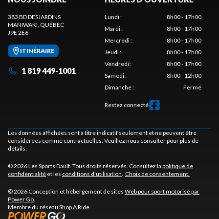
383 BD DESJARDINS
Lundi
:
8h00 - 17h00
MANIWAKI
, QUÉBEC
Mardi
:
8h00 - 17h00
J9E 2E6
Mercredi
:
8h00 - 17h00
ITINÉRAIRE
Jeudi
:
8h00 - 17h00
Vendredi
:
8h00 - 17h00
1 819 449-1001
Samedi
:
8h00 - 12h00
Dimanche
:
Fermé
Restez connecté
Les données affichées sont à titre indicatif seulement et ne peuvent être
considérées comme contractuelles. Veuillez nous consulter pour plus de
détails.
© 2026 Les Sports Dault. Tous droits réservés. Consultez la
politique de
confidentialité
et les
conditions d'utilisation
.
Choix de consentement.
© 2026 Conception et hébergement de sites
Web pour sport motorisé par
Power Go
.
Membre du réseau
Shop A Ride
.