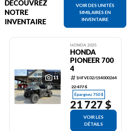
DÉCOUVREZ
VOIR DES UNITÉS
NOTRE
SIMILAIRES EN
INVENTAIRE
INVENTAIRE
HONDA 2025
HONDA
PIONEER 700
4
11
1HFVE02J1S4000264
22 477 $
Épargnez 750 $
21 727 $
VOIR LES
DÉTAILS