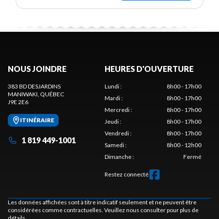
NOUS JOINDRE
HEURES D'OUVERTURE
383 BD DESJARDINS
Lundi
:
8h00 - 17h00
MANIWAKI
, QUÉBEC
Mardi
:
8h00 - 17h00
J9E 2E6
Mercredi
:
8h00 - 17h00
ITINÉRAIRE
Jeudi
:
8h00 - 17h00
Vendredi
:
8h00 - 17h00
1 819 449-1001
Samedi
:
8h00 - 12h00
Dimanche
:
Fermé
Restez connecté
Les données affichées sont à titre indicatif seulement et ne peuvent être
considérées comme contractuelles. Veuillez nous consulter pour plus de
détails.