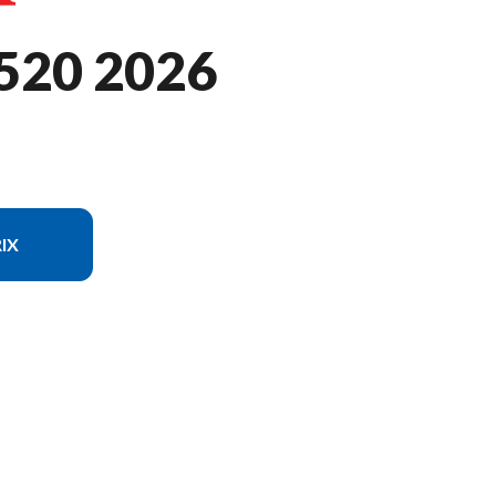
520 2026
IX
modèle sur l'image est le Pioneer 520 Vert Forêt