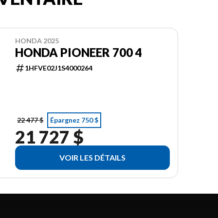
HONDA 2025
HONDA PIONEER 700 4
1HFVE02J1S4000264
22 477 $
Épargnez 750 $
21 727 $
VOIR LES DÉTAILS