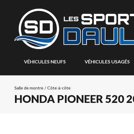
VÉHICULES NEUFS
VÉHICULES USAGÉS
Salle de montre
/
Côte-à-côte
HONDA PIONEER 520 2