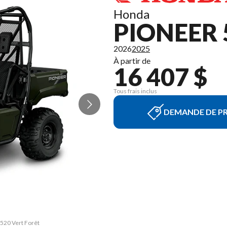
Honda
PIONEER 
2026
2025
À partir de
16 407 $
Tous frais inclus
DEMANDE DE PR
 520 Vert Forêt
La version du 