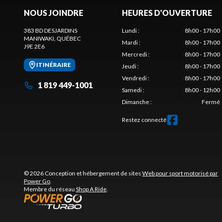
NOUS JOINDRE
HEURES D'OUVERTURE
383 BD DESJARDINS
Lundi
:
8h00 - 17h00
MANIWAKI
, QUÉBEC
Mardi
:
8h00 - 17h00
J9E 2E6
Mercredi
:
8h00 - 17h00
ITINÉRAIRE
Jeudi
:
8h00 - 17h00
Vendredi
:
8h00 - 17h00
1 819 449-1001
Samedi
:
8h00 - 12h00
Dimanche
:
Fermé
Restez connecté
© 2026 Conception et hébergement de sites
Web pour sport motorisé par
Power Go
.
Membre du réseau
Shop A Ride
.