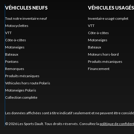
VÉHICULES NEUFS
VÉHICULES USAGÉS
Tout notre inventaire neuf
Inventaire usagé complet
Motocyclettes
VTT
VTT
Côte-à-côtes
Côte-à-côtes
Motoneiges
Motoneiges
Bateaux
Bateaux
Moteurs hors-bord
Pontons
Produits mécaniques
Remorques
Financement
Produits mécaniques
Véhicules hors route Polaris
Motoneiges Polaris
Collection complète
Les données affichées sont à titre indicatif seulement et ne peuvent être consid
© 2026 Les Sports Dault. Tous droits réservés. Consultez la
politique de confident