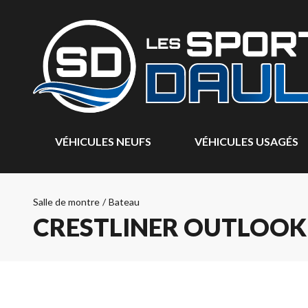
VÉHICULES NEUFS
VÉHICULES USAGÉS
Salle de montre
/
Bateau
CRESTLINER OUTLOOK 