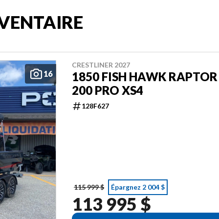
VENTAIRE
CRESTLINER 2027
16
1850 FISH HAWK RAPTOR
200 PRO XS4
128F627
115 999 $
Épargnez 2 004 $
113 995 $