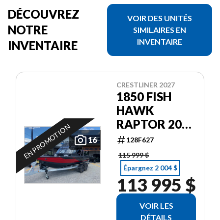
DÉCOUVREZ
VOIR DES UNITÉS
NOTRE
SIMILAIRES EN
INVENTAIRE
INVENTAIRE
CRESTLINER 2027
1850 FISH
HAWK
RAPTOR 200
EN PROMOTION
PRO XS4
16
128F627
115 999 $
Épargnez 2 004 $
113 995 $
VOIR LES
DÉTAILS