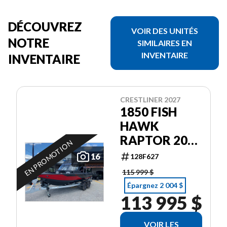
DÉCOUVREZ
VOIR DES UNITÉS
NOTRE
SIMILAIRES EN
INVENTAIRE
INVENTAIRE
CRESTLINER 2027
1850 FISH
HAWK
RAPTOR 200
EN PROMOTION
PRO XS4
16
128F627
115 999 $
Épargnez 2 004 $
113 995 $
VOIR LES