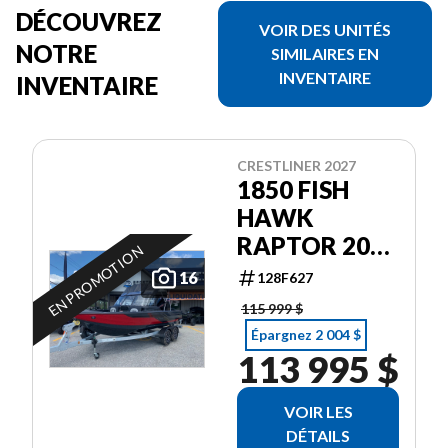
DÉCOUVREZ
VOIR DES UNITÉS
NOTRE
SIMILAIRES EN
INVENTAIRE
INVENTAIRE
CRESTLINER 2027
1850 FISH
HAWK
RAPTOR 200
EN PROMOTION
PRO XS4
16
128F627
115 999 $
Épargnez 2 004 $
113 995 $
VOIR LES
DÉTAILS